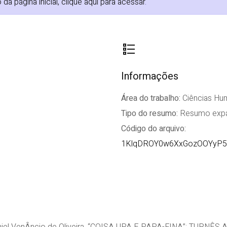
 página inicial, clique aqui para acessar
.
Informações
Área do trabalho:
Ciências Hu
Tipo do resumo:
Resumo expa
Código do arquivo:
1KlqDROY0w6XxGozOOYyP5