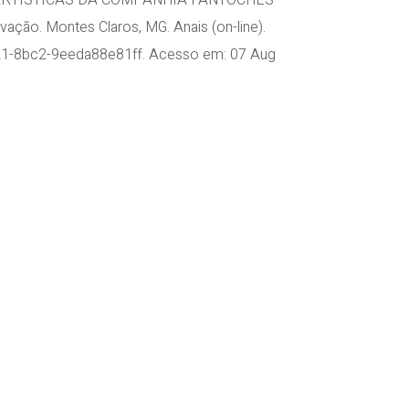
NÊS ARTÍSTICAS DA COMPANHIA FANTOCHES
o. Montes Claros, MG. Anais (on-line).
e21-8bc2-9eeda88e81ff. Acesso em: 07 Aug