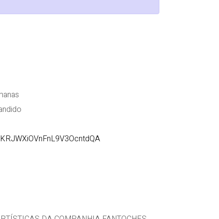
manas
ndido
KRJWXiOVnFnL9V3OcntdQA