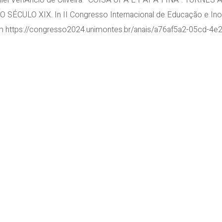
niel VenÂncio de Oliveira. “COISA UPA E PAPA-FINA”: TUR
LO XIX. In II Congresso Internacional de Educação e Inovaçã
em https://congresso2024.unimontes.br/anais/a76af5a2-05cd-4