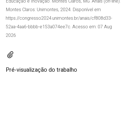
Educação e Inovação. Montes Claros, MG. Anais (on-line).
Montes Claros: Unimontes, 2024. Disponível em
https://congresso2024.unimontes.br/anais/cf808d33-
52aa-4aa6-bbbb-e153a074ee7c. Acesso em: 07 Aug
2026
Pré-visualização do trabalho